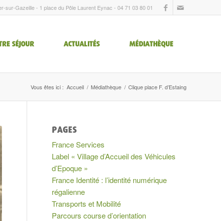
er-sur-Gazeille - 1 place du Pôle Laurent Eynac - 04 71 03 80 01
TRE SÉJOUR
ACTUALITÉS
MÉDIATHÈQUE
Vous êtes ici :
Accueil
/
Médiathèque
/
Clique place F. d’Estaing
PAGES
France Services
Label « Village d’Accueil des Véhicules
d’Epoque »
France Identité : l’identité numérique
régalienne
Transports et Mobilité
Parcours course d’orientation