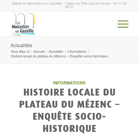
Mairie du Monastier-sur-Gazeille - 1 place du Pôle Laurent Eynac - 04 71 03
80 01
Actualités
Vous êtes ici :
Accueil
/
Actualités
/
Informations
/
Histoire locale du plateau du Mézenc – Enquête socio-historique...
INFORMATIONS
HISTOIRE LOCALE DU
PLATEAU DU MÉZENC –
ENQUÊTE SOCIO-
HISTORIQUE