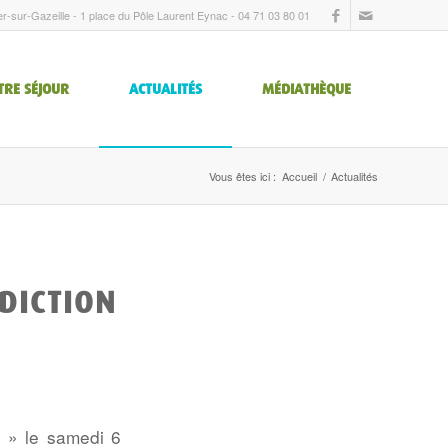
er-sur-Gazeille - 1 place du Pôle Laurent Eynac - 04 71 03 80 01
TRE SÉJOUR
ACTUALITÉS
MÉDIATHÈQUE
Vous êtes ici :
Accueil
/
Actualités
RDICTION
r » le samedi 6