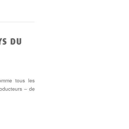
YS DU
omme tous les
roducteurs – de